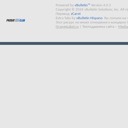
Powered by
vBulletin™
Version 4.0.3
Copyright © 2026 vBulletin Solutions, Inc. All ri
Перевод:
zCarot
Extra Tabs by
vBulletin Hispano
Вы попали на 
Этот ресурс не имеет отношения к концерну 
OrangeLabel.ru
|
Техподдержка сайта
--
Media