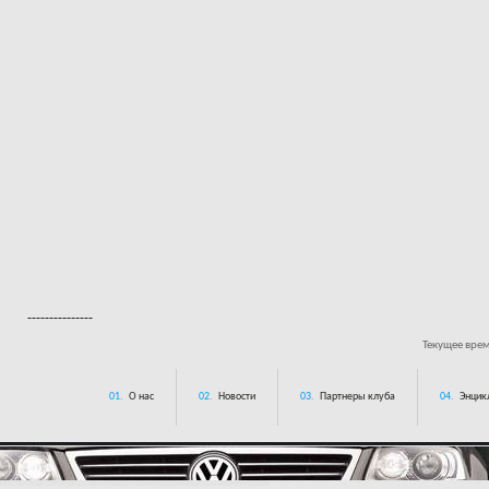
---------------
Текущее вре
01.
О нас
02.
Новости
03.
Партнеры клуба
04.
Энцик