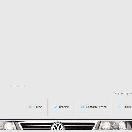
---------------
Текущее вре
01.
О нас
02.
Новости
03.
Партнеры клуба
04.
Энцик