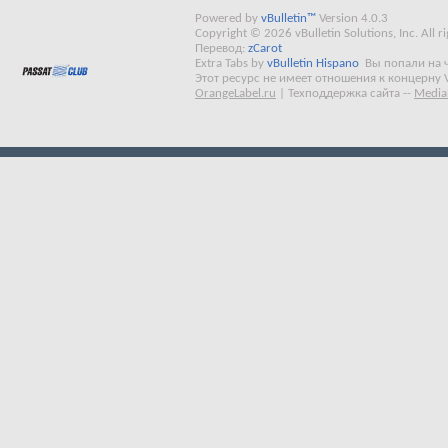
Powered by
vBulletin™
Version 4.0.3
Copyright © 2026 vBulletin Solutions, Inc. All ri
Перевод:
zCarot
Extra Tabs by
vBulletin Hispano
Вы попали на 
Этот ресурс не имеет отношения к концерну 
OrangeLabel.ru
|
Техподдержка сайта
--
Media