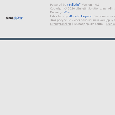
Powered by
vBulletin™
Version 4.0.3
Copyright © 2026 vBulletin Solutions, Inc. All ri
Перевод:
zCarot
Extra Tabs by
vBulletin Hispano
Вы попали на 
Этот ресурс не имеет отношения к концерну 
OrangeLabel.ru
|
Техподдержка сайта
--
Media