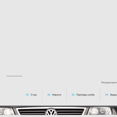
---------------
Текущее вре
01.
О нас
02.
Новости
03.
Партнеры клуба
04.
Энцик