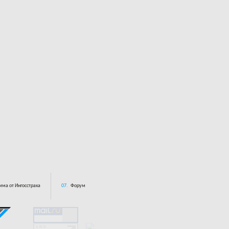
ма от Ингосстраха
07.
Форум