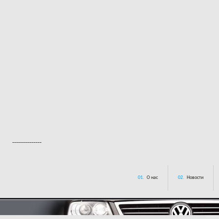
---------------
01.
О нас
02.
Новости