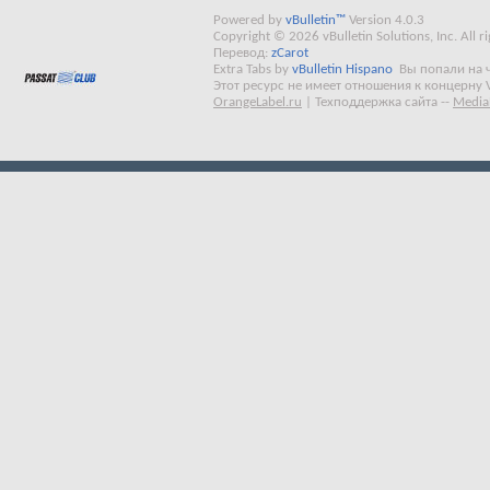
Powered by
vBulletin™
Version 4.0.3
Copyright © 2026 vBulletin Solutions, Inc. All ri
Перевод:
zCarot
Extra Tabs by
vBulletin Hispano
Вы попали на 
Этот ресурс не имеет отношения к концерну 
OrangeLabel.ru
|
Техподдержка сайта
--
Media