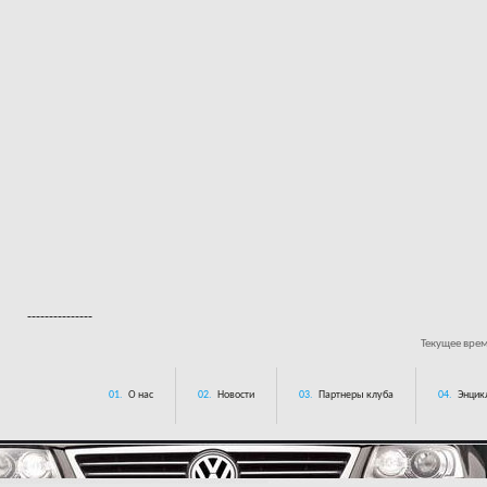
---------------
Текущее вре
01.
О нас
02.
Новости
03.
Партнеры клуба
04.
Энцик