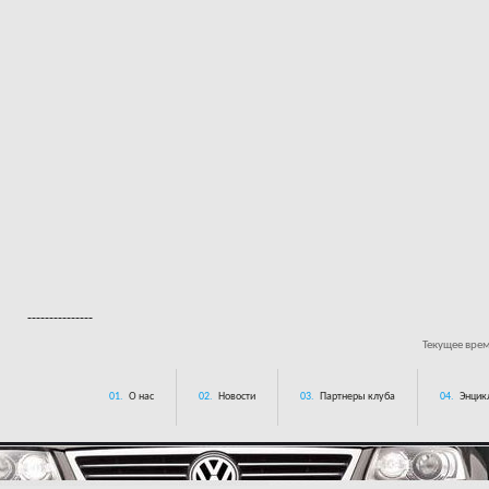
---------------
Текущее вре
01.
О нас
02.
Новости
03.
Партнеры клуба
04.
Энцик