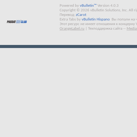
Powered by
vBulletin™
Version 4.0.3
Copyright © 2026 vBulletin Solutions, Inc. All ri
Перевод:
zCarot
Extra Tabs by
vBulletin Hispano
Вы попали на 
Этот ресурс не имеет отношения к концерну 
OrangeLabel.ru
|
Техподдержка сайта
--
Media