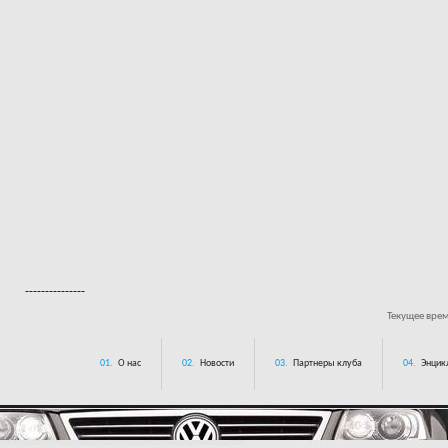
---------------
Текущее вре
01.
О нас
02.
Новости
03.
Партнеры клуба
04.
Энцик