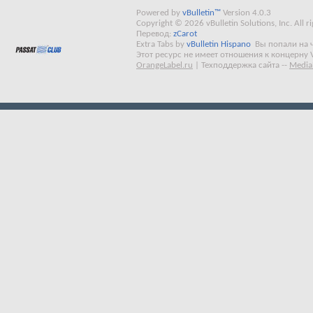
Powered by
vBulletin™
Version 4.0.3
Copyright © 2026 vBulletin Solutions, Inc. All ri
Перевод:
zCarot
Extra Tabs by
vBulletin Hispano
Вы попали на 
Этот ресурс не имеет отношения к концерну 
OrangeLabel.ru
|
Техподдержка сайта
--
Media