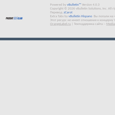
Powered by
vBulletin™
Version 4.0.3
Copyright © 2026 vBulletin Solutions, Inc. All ri
Перевод:
zCarot
Extra Tabs by
vBulletin Hispano
Вы попали на 
Этот ресурс не имеет отношения к концерну 
OrangeLabel.ru
|
Техподдержка сайта
--
Media