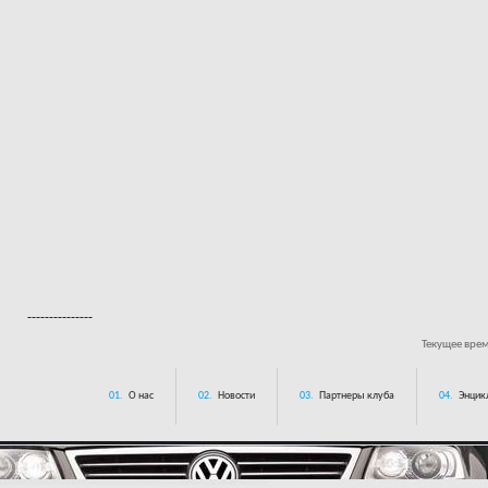
---------------
Текущее вре
01.
О нас
02.
Новости
03.
Партнеры клуба
04.
Энцик