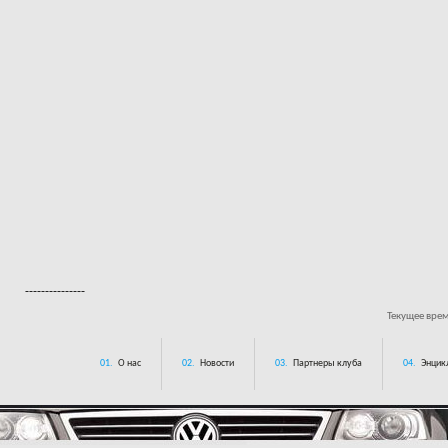
---------------
Текущее вре
01.
О нас
02.
Новости
03.
Партнеры клуба
04.
Энцик