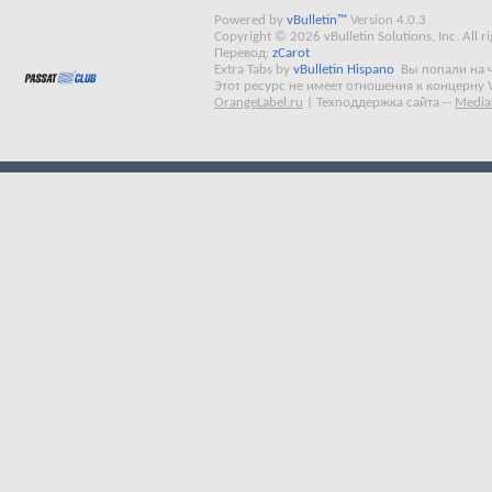
Powered by
vBulletin™
Version 4.0.3
Copyright © 2026 vBulletin Solutions, Inc. All ri
Перевод:
zCarot
Extra Tabs by
vBulletin Hispano
Вы попали на 
Этот ресурс не имеет отношения к концерну 
OrangeLabel.ru
|
Техподдержка сайта
--
Media