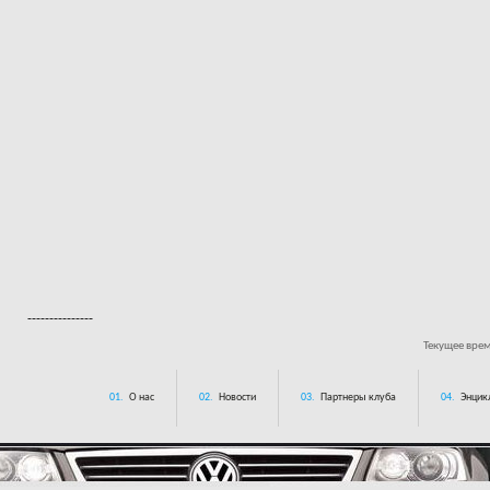
---------------
Текущее вре
01.
О нас
02.
Новости
03.
Партнеры клуба
04.
Энцик