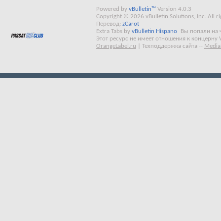
Powered by
vBulletin™
Version 4.0.3
Copyright © 2026 vBulletin Solutions, Inc. All ri
Перевод:
zCarot
Extra Tabs by
vBulletin Hispano
Вы попали на 
Этот ресурс не имеет отношения к концерну 
OrangeLabel.ru
|
Техподдержка сайта
--
Media