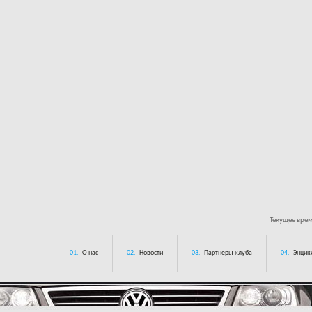
---------------
Текущее вре
01.
О нас
02.
Новости
03.
Партнеры клуба
04.
Энцик