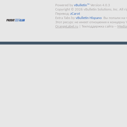
Powered by
vBulletin™
Version 4.0.3
Copyright © 2026 vBulletin Solutions, Inc. All ri
Перевод:
zCarot
Extra Tabs by
vBulletin Hispano
Вы попали на 
Этот ресурс не имеет отношения к концерну 
OrangeLabel.ru
|
Техподдержка сайта
--
Media