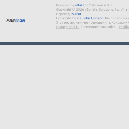
Powered by
vBulletin™
Version 4.0.3
Copyright © 2026 vBulletin Solutions, Inc. All ri
Перевод:
zCarot
Extra Tabs by
vBulletin Hispano
Вы попали на 
Этот ресурс не имеет отношения к концерну 
OrangeLabel.ru
|
Техподдержка сайта
--
Media