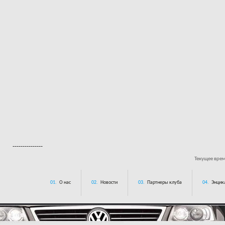
---------------
Текущее вре
01.
О нас
02.
Новости
03.
Партнеры клуба
04.
Энцик