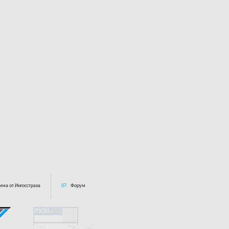
ма от Ингосстраха
07.
Форум