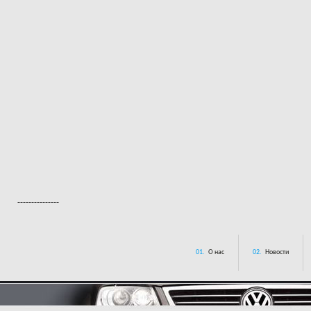
---------------
01.
О нас
02.
Новости