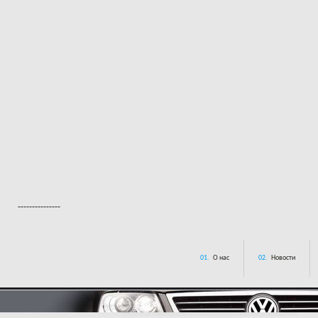
---------------
01.
О нас
02.
Новости