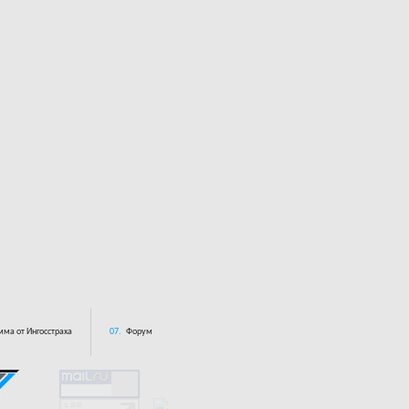
ма от Ингосстраха
07.
Форум