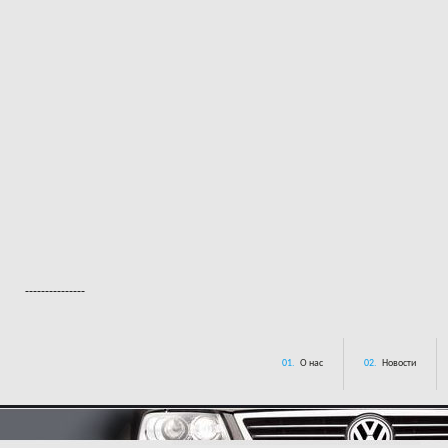
---------------
01.
О нас
02.
Новости