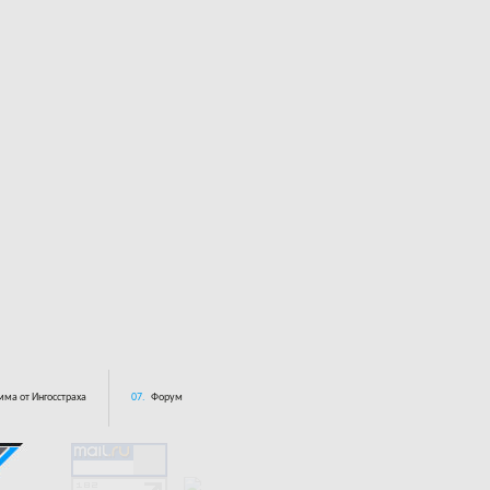
ма от Ингосстраха
07.
Форум