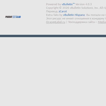
Powered by
vBulletin™
Version 4.0.3
Copyright © 2026 vBulletin Solutions, Inc. All ri
Перевод:
zCarot
Extra Tabs by
vBulletin Hispano
Вы попали на 
Этот ресурс не имеет отношения к концерну 
OrangeLabel.ru
|
Техподдержка сайта
--
Media