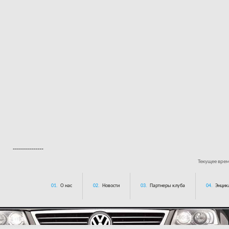
---------------
Текущее вре
01.
О нас
02.
Новости
03.
Партнеры клуба
04.
Энцик