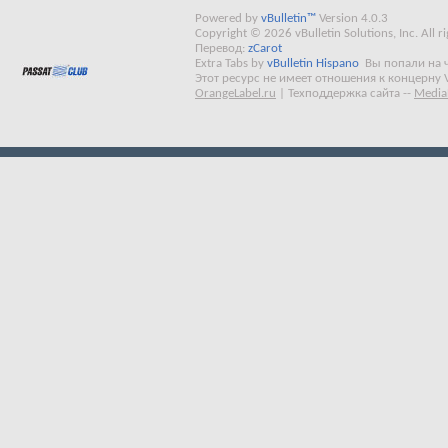
Powered by
vBulletin™
Version 4.0.3
Copyright © 2026 vBulletin Solutions, Inc. All ri
Перевод:
zCarot
Extra Tabs by
vBulletin Hispano
Вы попали на 
Этот ресурс не имеет отношения к концерну 
OrangeLabel.ru
|
Техподдержка сайта
--
Media