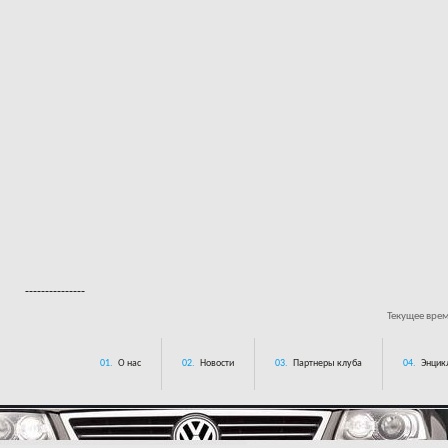
---------------
Текущее вре
01.
О нас
02.
Новости
03.
Партнеры клуба
04.
Энцик