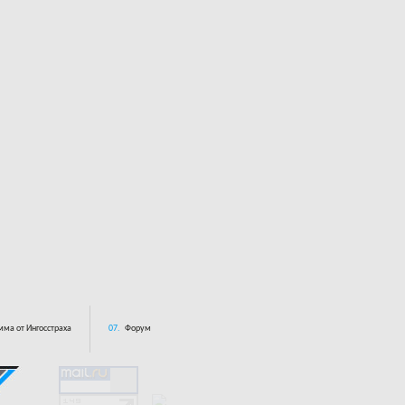
ма от Ингосстраха
07.
Форум