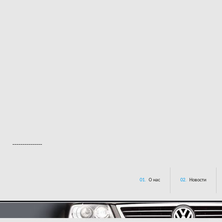
---------------
01.
О нас
02.
Новости