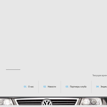
---------------
Текущее вре
01.
О нас
02.
Новости
03.
Партнеры клуба
04.
Энцик