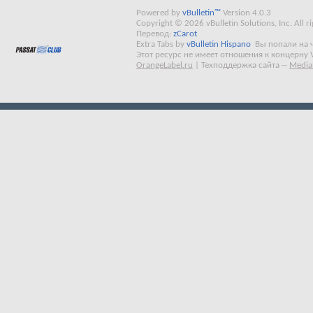
Powered by
vBulletin™
Version 4.0.3
Copyright © 2026 vBulletin Solutions, Inc. All ri
Перевод:
zCarot
Extra Tabs by
vBulletin Hispano
Вы попали на 
Этот ресурс не имеет отношения к концерну 
OrangeLabel.ru
|
Техподдержка сайта
--
Media