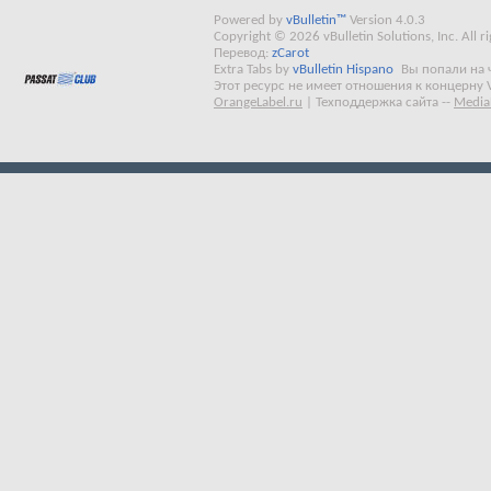
Powered by
vBulletin™
Version 4.0.3
Copyright © 2026 vBulletin Solutions, Inc. All ri
Перевод:
zCarot
Extra Tabs by
vBulletin Hispano
Вы попали на 
Этот ресурс не имеет отношения к концерну 
OrangeLabel.ru
|
Техподдержка сайта
--
Media