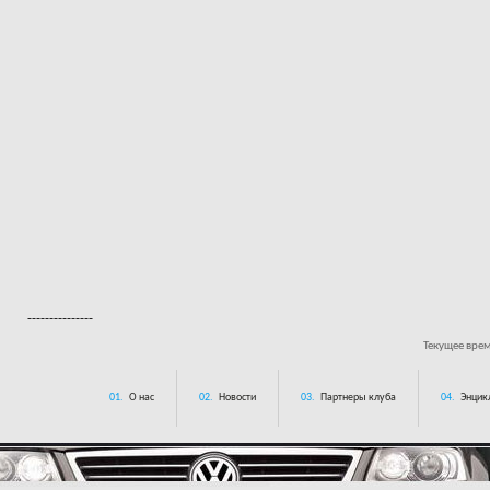
---------------
Текущее вре
01.
О нас
02.
Новости
03.
Партнеры клуба
04.
Энцик