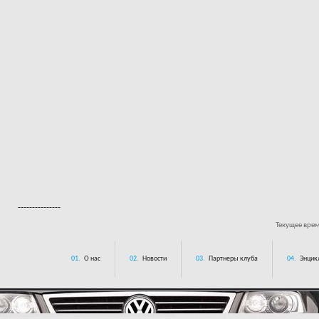
---------------
Текущее вре
01.
О нас
02.
Новости
03.
Партнеры клуба
04.
Энцик