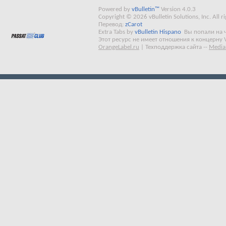
Powered by
vBulletin™
Version 4.0.3
Copyright © 2026 vBulletin Solutions, Inc. All ri
Перевод:
zCarot
Extra Tabs by
vBulletin Hispano
Вы попали на 
Этот ресурс не имеет отношения к концерну 
OrangeLabel.ru
|
Техподдержка сайта
--
Media