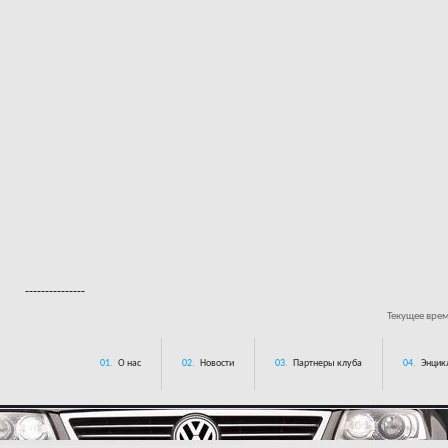
---------------
Текущее вре
01.
О нас
02.
Новости
03.
Партнеры клуба
04.
Энцик