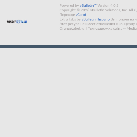
Powered by
vBulletin™
Version 4.0.3
Copyright © 2026 vBulletin Solutions, Inc. All ri
Перевод:
zCarot
Extra Tabs by
vBulletin Hispano
Вы попали на 
Этот ресурс не имеет отношения к концерну 
OrangeLabel.ru
|
Техподдержка сайта
--
Media