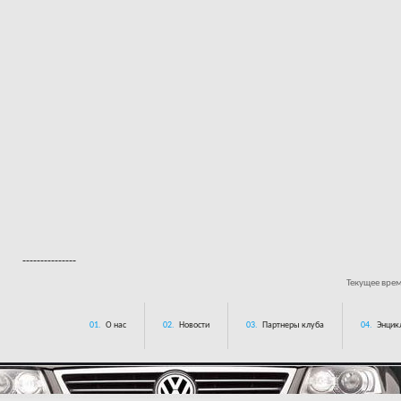
---------------
Текущее вре
01.
О нас
02.
Новости
03.
Партнеры клуба
04.
Энцик