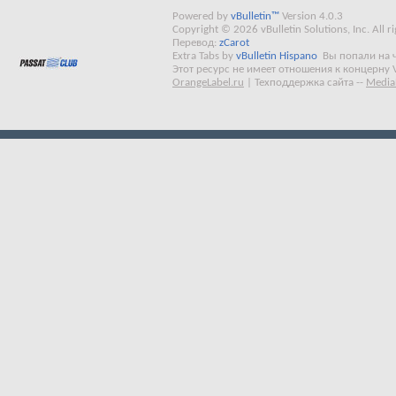
Powered by
vBulletin™
Version 4.0.3
Copyright © 2026 vBulletin Solutions, Inc. All ri
Перевод:
zCarot
Extra Tabs by
vBulletin Hispano
Вы попали на 
Этот ресурс не имеет отношения к концерну 
OrangeLabel.ru
|
Техподдержка сайта
--
Media