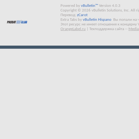
Powered by
vBulletin™
Version 4.0.3
Copyright © 2026 vBulletin Solutions, Inc. All ri
Перевод:
zCarot
Extra Tabs by
vBulletin Hispano
Вы попали на 
Этот ресурс не имеет отношения к концерну 
OrangeLabel.ru
|
Техподдержка сайта
--
Media