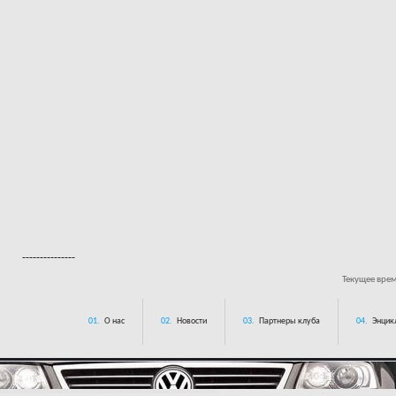
---------------
Текущее вре
01.
О нас
02.
Новости
03.
Партнеры клуба
04.
Энцик