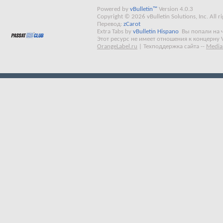
Powered by
vBulletin™
Version 4.0.3
Copyright © 2026 vBulletin Solutions, Inc. All ri
Перевод:
zCarot
Extra Tabs by
vBulletin Hispano
Вы попали на 
Этот ресурс не имеет отношения к концерну 
OrangeLabel.ru
|
Техподдержка сайта
--
Media