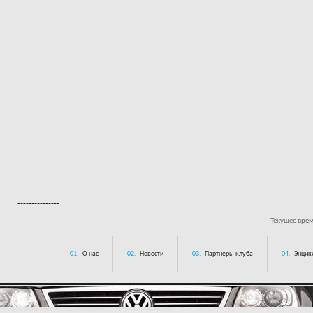
---------------
Текущее вре
01.
О нас
02.
Новости
03.
Партнеры клуба
04.
Энцик