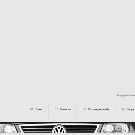
---------------
Текущее вре
01.
О нас
02.
Новости
03.
Партнеры клуба
04.
Энцик