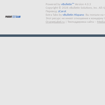
Powered by
vBulletin™
Version 4.0.3
Copyright © 2026 vBulletin Solutions, Inc. All ri
Перевод:
zCarot
Extra Tabs by
vBulletin Hispano
Вы попали на 
Этот ресурс не имеет отношения к концерну 
OrangeLabel.ru
|
Техподдержка сайта
--
Media