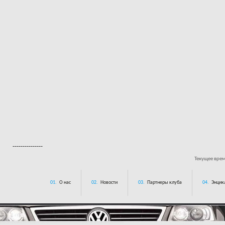
---------------
Текущее вре
01.
О нас
02.
Новости
03.
Партнеры клуба
04.
Энцик