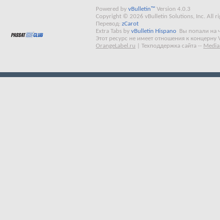
Powered by
vBulletin™
Version 4.0.3
Copyright © 2026 vBulletin Solutions, Inc. All ri
Перевод:
zCarot
Extra Tabs by
vBulletin Hispano
Вы попали на 
Этот ресурс не имеет отношения к концерну 
OrangeLabel.ru
|
Техподдержка сайта
--
Media