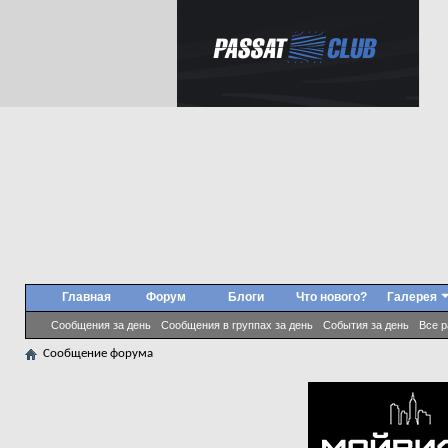
Главная
Форум
Блоги
Что нового?
Галерея
Сообщения за день
Сообщения в группах за день
События за день
Все 
Сообщение форума