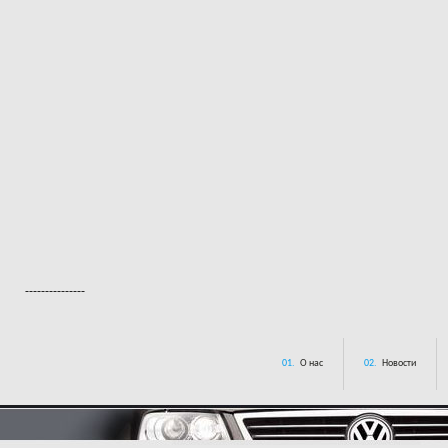
---------------
01.
О нас
02.
Новости