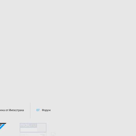
ма от Ингосстраха
07.
Форум