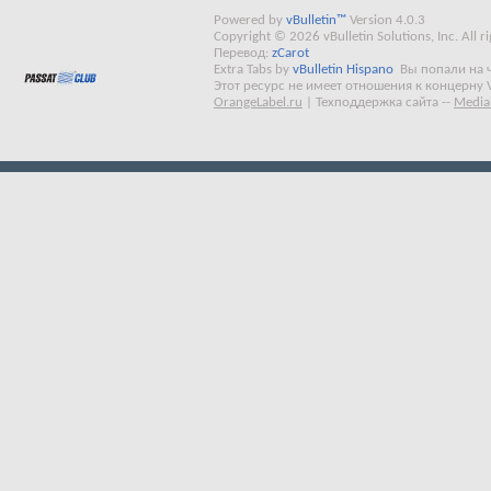
Powered by
vBulletin™
Version 4.0.3
Copyright © 2026 vBulletin Solutions, Inc. All ri
Перевод:
zCarot
Extra Tabs by
vBulletin Hispano
Вы попали на 
Этот ресурс не имеет отношения к концерну 
OrangeLabel.ru
|
Техподдержка сайта
--
Media