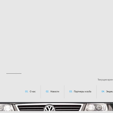
---------------
Текущее вре
01.
О нас
02.
Новости
03.
Партнеры клуба
04.
Энцик