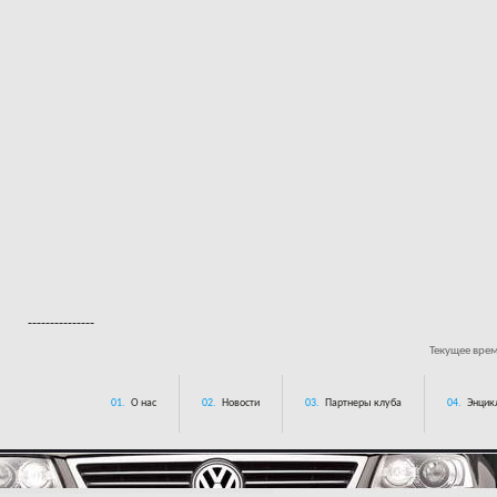
---------------
Текущее вре
01.
О нас
02.
Новости
03.
Партнеры клуба
04.
Энцик