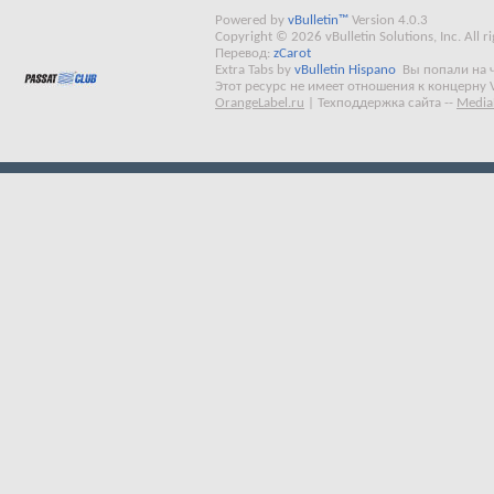
Powered by
vBulletin™
Version 4.0.3
Copyright © 2026 vBulletin Solutions, Inc. All ri
Перевод:
zCarot
Extra Tabs by
vBulletin Hispano
Вы попали на 
Этот ресурс не имеет отношения к концерну 
OrangeLabel.ru
|
Техподдержка сайта
--
Media