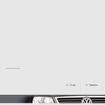
---------------
01.
О нас
02.
Новости