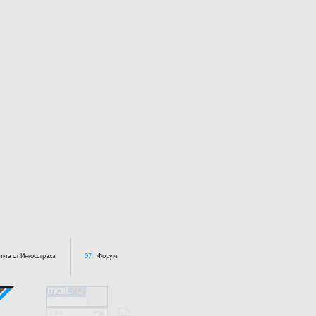
ма от Ингосстраха
07.
Форум