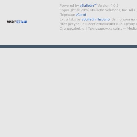
Powered by
vBulletin™
Version 4.0.3
Copyright © 2026 vBulletin Solutions, Inc. All ri
Перевод:
zCarot
Extra Tabs by
vBulletin Hispano
Вы попали на 
Этот ресурс не имеет отношения к концерну 
OrangeLabel.ru
|
Техподдержка сайта
--
Media