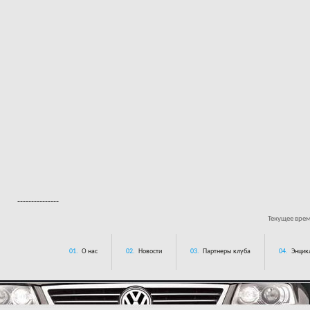
---------------
Текущее вре
01.
О нас
02.
Новости
03.
Партнеры клуба
04.
Энцик