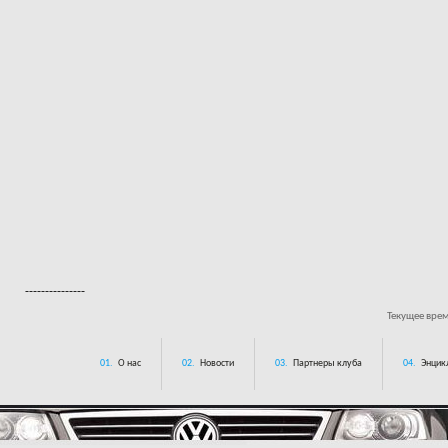
---------------
Текущее вре
01.
О нас
02.
Новости
03.
Партнеры клуба
04.
Энцик