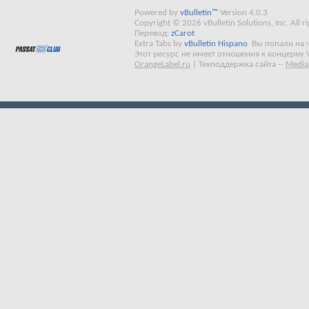
Powered by
vBulletin™
Version 4.0.3
Copyright © 2026 vBulletin Solutions, Inc. All ri
Перевод:
zCarot
Extra Tabs by
vBulletin Hispano
Вы попали на 
Этот ресурс не имеет отношения к концерну 
OrangeLabel.ru
|
Техподдержка сайта
--
Media