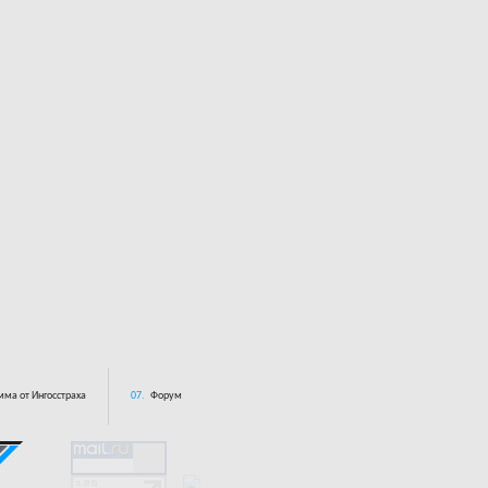
ма от Ингосстраха
07.
Форум