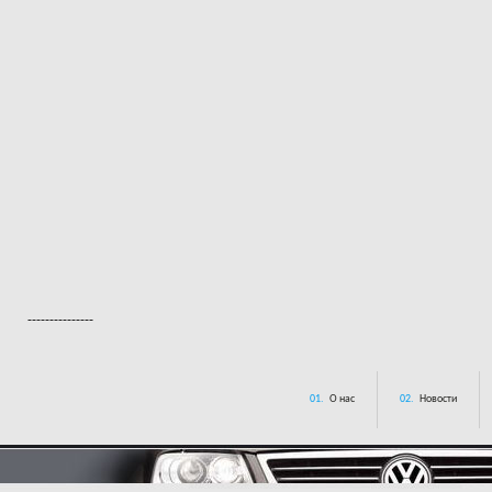
---------------
01.
О нас
02.
Новости