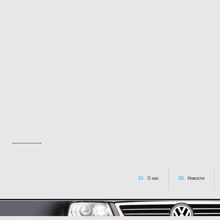
---------------
01.
О нас
02.
Новости