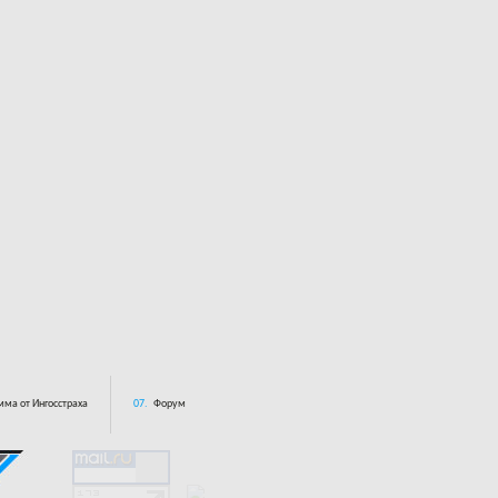
ма от Ингосстраха
07.
Форум