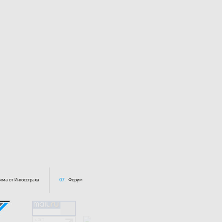
ма от Ингосстраха
07.
Форум