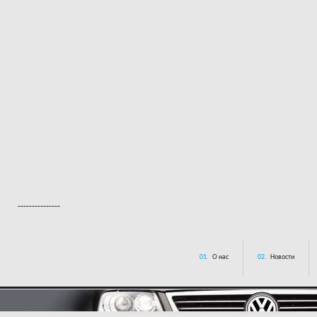
---------------
01.
О нас
02.
Новости