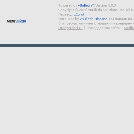
Powered by
vBulletin™
Version 4.0.3
Copyright © 2026 vBulletin Solutions, Inc. All ri
Перевод:
zCarot
Extra Tabs by
vBulletin Hispano
Вы попали на 
Этот ресурс не имеет отношения к концерну 
OrangeLabel.ru
|
Техподдержка сайта
--
Media