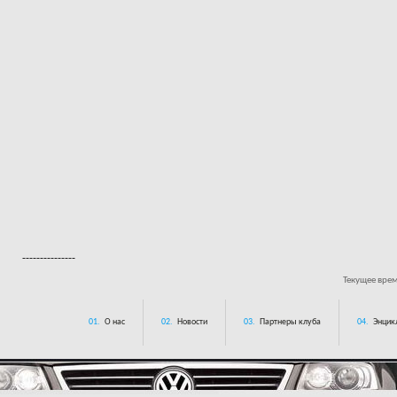
---------------
Текущее вре
01.
О нас
02.
Новости
03.
Партнеры клуба
04.
Энцик