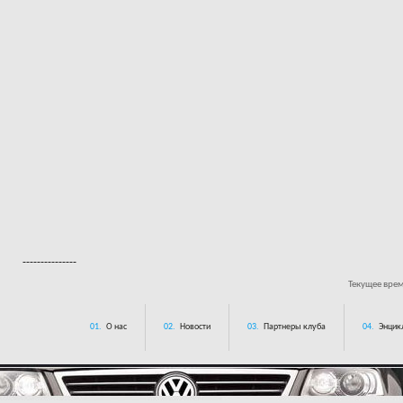
---------------
Текущее вре
01.
О нас
02.
Новости
03.
Партнеры клуба
04.
Энцик