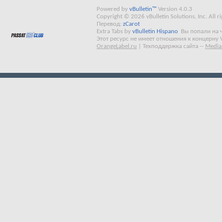
Powered by
vBulletin™
Version 4.0.3
Copyright © 2026 vBulletin Solutions, Inc. All ri
Перевод:
zCarot
Extra Tabs by
vBulletin Hispano
Вы попали на 
Этот ресурс не имеет отношения к концерну 
OrangeLabel.ru
|
Техподдержка сайта
--
Media