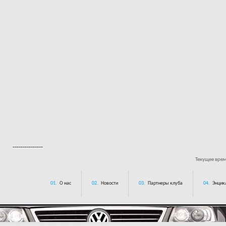
---------------
Текущее вре
01.
О нас
02.
Новости
03.
Партнеры клуба
04.
Энцик