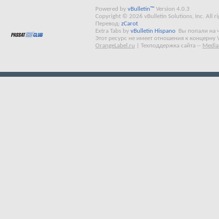
Powered by
vBulletin™
Version 4.0.3
Copyright © 2026 vBulletin Solutions, Inc. All ri
Перевод:
zCarot
Extra Tabs by
vBulletin Hispano
Вы попали на 
Этот ресурс не имеет отношения к концерну 
OrangeLabel.ru
|
Техподдержка сайта
--
Media