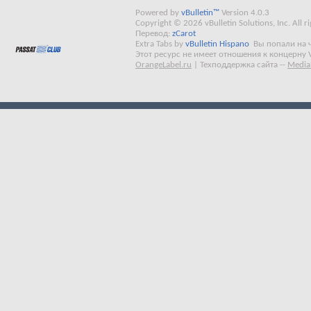
Powered by
vBulletin™
Version 4.0.3
Copyright © 2026 vBulletin Solutions, Inc. All ri
Перевод:
zCarot
Extra Tabs by
vBulletin Hispano
Вы попали на 
Этот ресурс не имеет отношения к концерну 
OrangeLabel.ru
|
Техподдержка сайта
--
Media