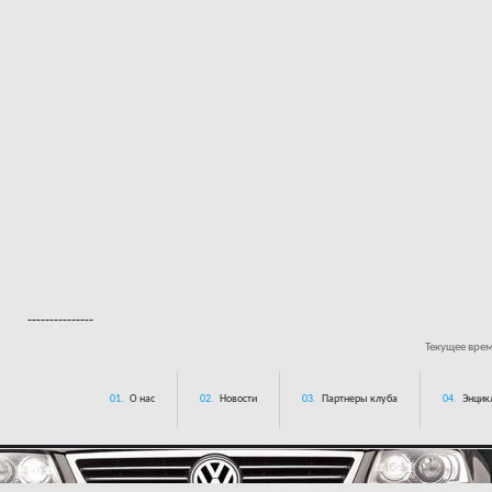
---------------
Текущее вре
01.
О нас
02.
Новости
03.
Партнеры клуба
04.
Энцик