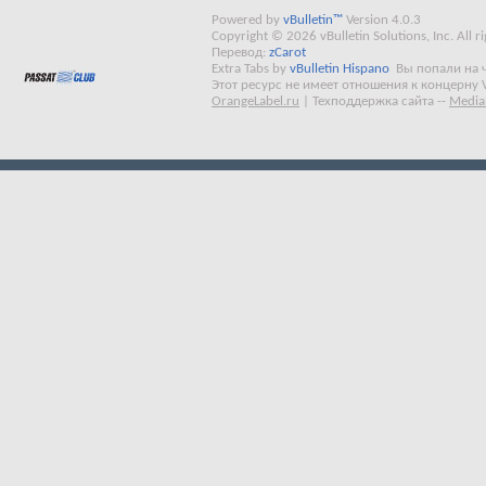
Powered by
vBulletin™
Version 4.0.3
Copyright © 2026 vBulletin Solutions, Inc. All ri
Перевод:
zCarot
Extra Tabs by
vBulletin Hispano
Вы попали на 
Этот ресурс не имеет отношения к концерну 
OrangeLabel.ru
|
Техподдержка сайта
--
Media