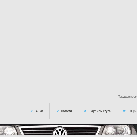
---------------
Текущее вре
01.
О нас
02.
Новости
03.
Партнеры клуба
04.
Энцик