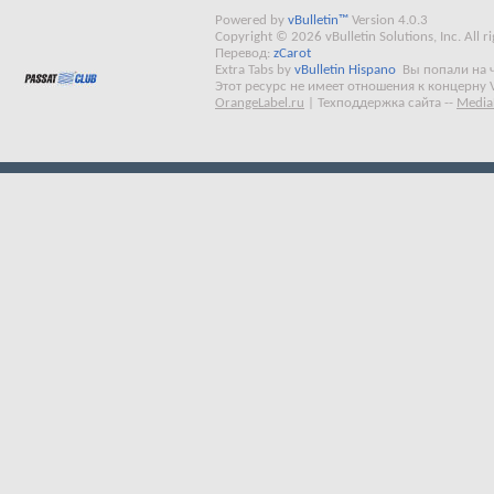
Powered by
vBulletin™
Version 4.0.3
Copyright © 2026 vBulletin Solutions, Inc. All ri
Перевод:
zCarot
Extra Tabs by
vBulletin Hispano
Вы попали на 
Этот ресурс не имеет отношения к концерну 
OrangeLabel.ru
|
Техподдержка сайта
--
Media