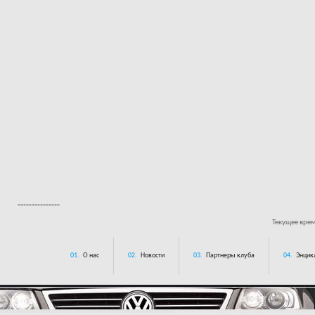
---------------
Текущее вре
01.
О нас
02.
Новости
03.
Партнеры клуба
04.
Энцик