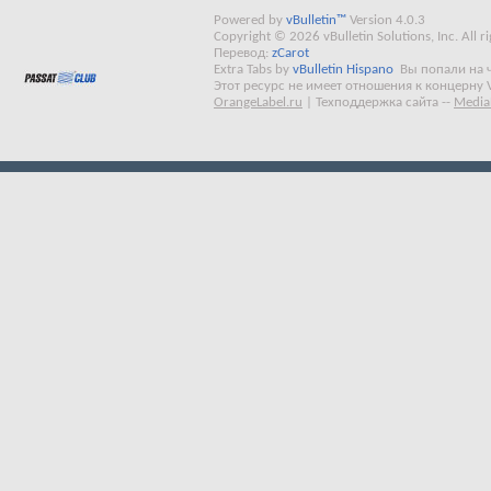
Powered by
vBulletin™
Version 4.0.3
Copyright © 2026 vBulletin Solutions, Inc. All ri
Перевод:
zCarot
Extra Tabs by
vBulletin Hispano
Вы попали на 
Этот ресурс не имеет отношения к концерну 
OrangeLabel.ru
|
Техподдержка сайта
--
Media