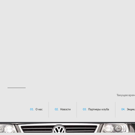
---------------
Текущее вре
01.
О нас
02.
Новости
03.
Партнеры клуба
04.
Энцик