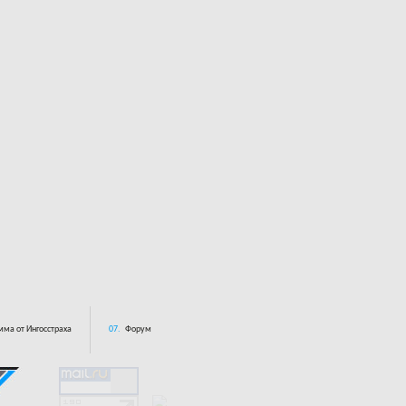
ма от Ингосстраха
07.
Форум