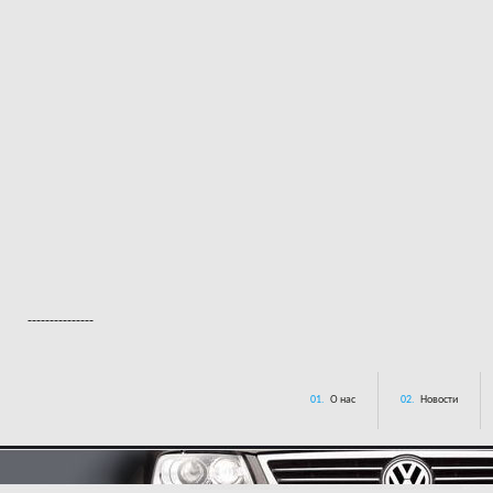
---------------
01.
О нас
02.
Новости