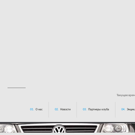
---------------
Текущее вре
01.
О нас
02.
Новости
03.
Партнеры клуба
04.
Энцик