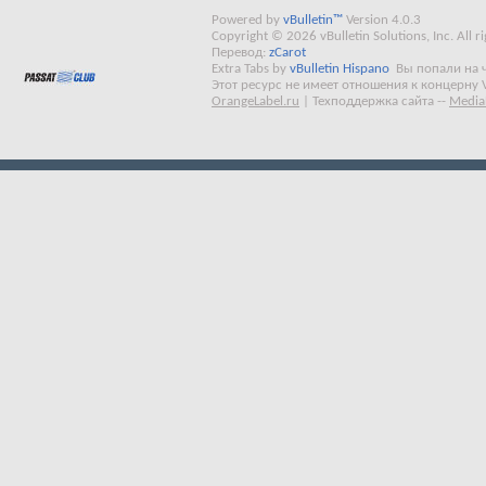
Powered by
vBulletin™
Version 4.0.3
Copyright © 2026 vBulletin Solutions, Inc. All ri
Перевод:
zCarot
Extra Tabs by
vBulletin Hispano
Вы попали на 
Этот ресурс не имеет отношения к концерну 
OrangeLabel.ru
|
Техподдержка сайта
--
Media