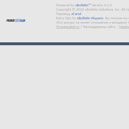
Powered by
vBulletin™
Version 4.0.3
Copyright © 2026 vBulletin Solutions, Inc. All ri
Перевод:
zCarot
Extra Tabs by
vBulletin Hispano
Вы попали на 
Этот ресурс не имеет отношения к концерну 
OrangeLabel.ru
|
Техподдержка сайта
--
Media