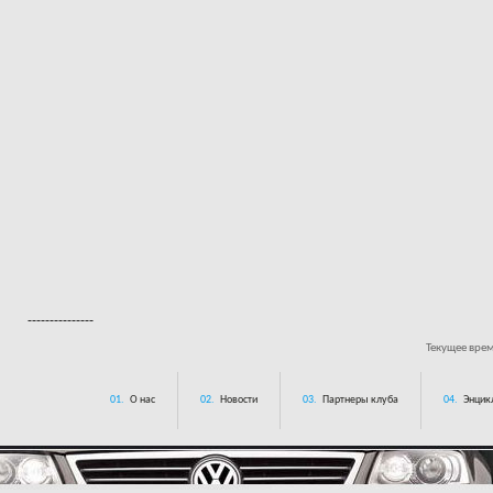
---------------
Текущее вре
01.
О нас
02.
Новости
03.
Партнеры клуба
04.
Энцик