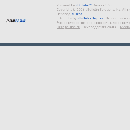
Powered by
vBulletin™
Version 4.0.3
Copyright © 2026 vBulletin Solutions, Inc. All ri
Перевод:
zCarot
Extra Tabs by
vBulletin Hispano
Вы попали на 
Этот ресурс не имеет отношения к концерну 
OrangeLabel.ru
|
Техподдержка сайта
--
Media