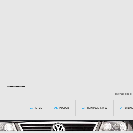
---------------
Текущее вре
01.
О нас
02.
Новости
03.
Партнеры клуба
04.
Энцик