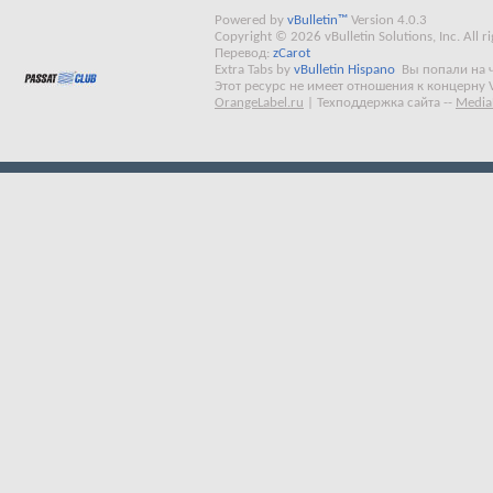
Powered by
vBulletin™
Version 4.0.3
Copyright © 2026 vBulletin Solutions, Inc. All ri
Перевод:
zCarot
Extra Tabs by
vBulletin Hispano
Вы попали на 
Этот ресурс не имеет отношения к концерну 
OrangeLabel.ru
|
Техподдержка сайта
--
Media