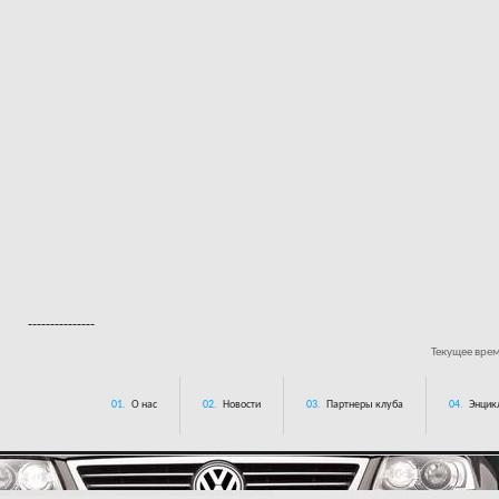
---------------
Текущее вре
01.
О нас
02.
Новости
03.
Партнеры клуба
04.
Энцик