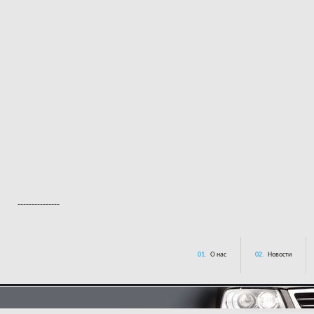
---------------
01.
О нас
02.
Новости