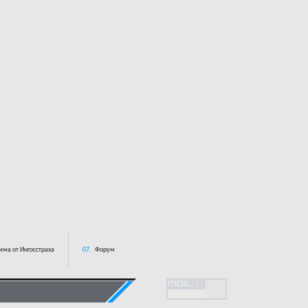
ма от Ингосстраха
07.
Форум