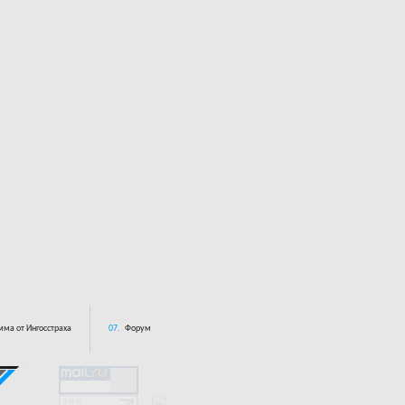
ма от Ингосстраха
07.
Форум