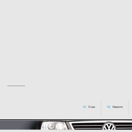
---------------
01.
О нас
02.
Новости